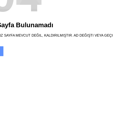
 Sayfa Bulunamadı
Z SAYFA MEVCUT DEĞIL, KALDIRILMIŞTIR. AD DEĞIŞTI VEYA GEÇ